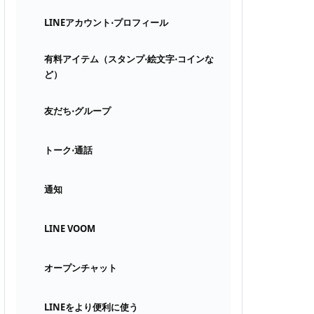
LINEアカウント⋅プロフィール
有料アイテム（スタンプ⋅絵文字⋅コインな
ど）
友だち⋅グループ
トーク⋅通話
通知
LINE VOOM
オープンチャット
LINEをより便利に使う