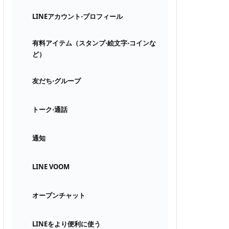
LINEアカウント⋅プロフィール
有料アイテム（スタンプ⋅絵文字⋅コインな
ど）
友だち⋅グループ
トーク⋅通話
通知
LINE VOOM
オープンチャット
LINEをより便利に使う