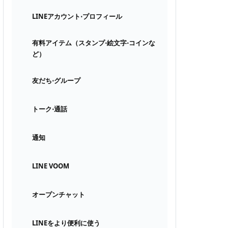
LINEアカウント⋅プロフィール
有料アイテム（スタンプ⋅絵文字⋅コインな
ど）
友だち⋅グループ
トーク⋅通話
通知
LINE VOOM
オープンチャット
LINEをより便利に使う