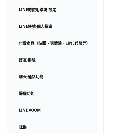
LINE的使用環境⋅設定
LINE帳號⋅個人檔案
付費商品（貼圖、表情貼、LINE代幣等）
好友⋅群組
聊天⋅通話功能
提醒功能
LINE VOOM
社群