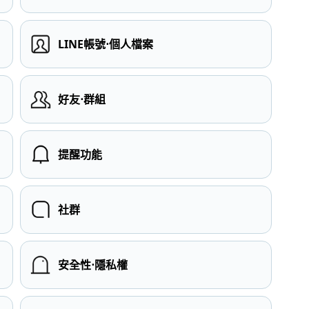
LINE帳號⋅個人檔案
）
好友⋅群組
提醒功能
社群
安全性⋅隱私權