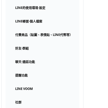
LINE的使用環境⋅設定
LINE帳號⋅個人檔案
付費商品（貼圖、表情貼、LINE代幣等）
好友⋅群組
聊天⋅通話功能
提醒功能
LINE VOOM
社群