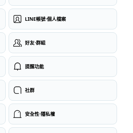
LINE帳號⋅個人檔案
）
好友⋅群組
提醒功能
社群
安全性⋅隱私權