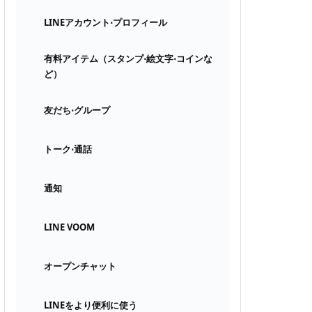
LINEアカウント⋅プロフィール
有料アイテム（スタンプ⋅絵文字⋅コインな
ど）
友だち⋅グループ
トーク⋅通話
通知
LINE VOOM
オープンチャット
LINEをより便利に使う