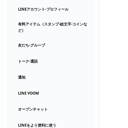
LINEアカウント⋅プロフィール
有料アイテム（スタンプ⋅絵文字⋅コインな
ど）
友だち⋅グループ
トーク⋅通話
通知
LINE VOOM
オープンチャット
LINEをより便利に使う