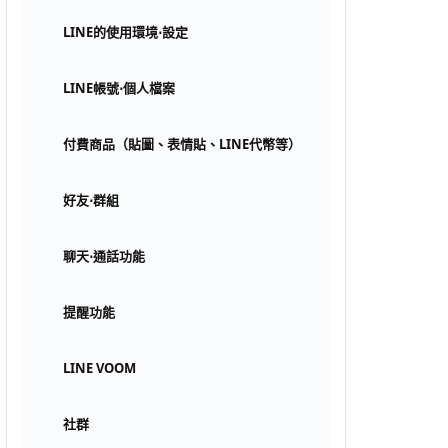
LINE的使用環境⋅設定
LINE帳號⋅個人檔案
付費商品（貼圖、表情貼、LINE代幣等）
好友⋅群組
聊天⋅通話功能
提醒功能
LINE VOOM
社群