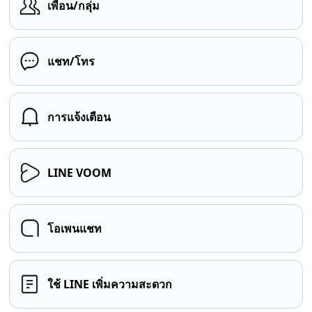
เพื่อน/กลุ่ม
แชท/โทร
การแจ้งเตือน
LINE VOOM
โอเพนแชท
ใช้ LINE เพิ่มความสะดวก