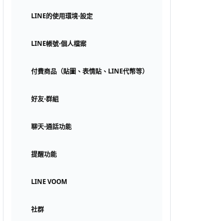
LINE的使用環境⋅設定
LINE帳號⋅個人檔案
付費商品（貼圖、表情貼、LINE代幣等）
好友⋅群組
聊天⋅通話功能
提醒功能
LINE VOOM
社群