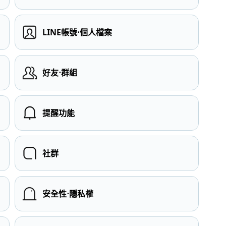
LINE帳號⋅個人檔案
）
好友⋅群組
提醒功能
社群
安全性⋅隱私權