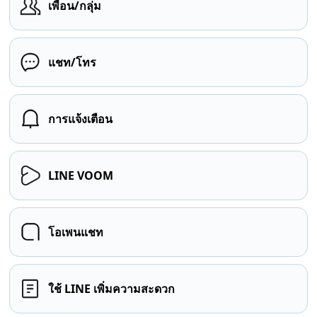
เพื่อน/กลุ่ม
แชท/โทร
การแจ้งเตือน
LINE VOOM
โอเพนแชท
ใช้ LINE เพิ่มความสะดวก