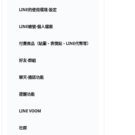
LINE的使用環境⋅設定
LINE帳號⋅個人檔案
付費商品（貼圖、表情貼、LINE代幣等）
好友⋅群組
聊天⋅通話功能
提醒功能
LINE VOOM
社群