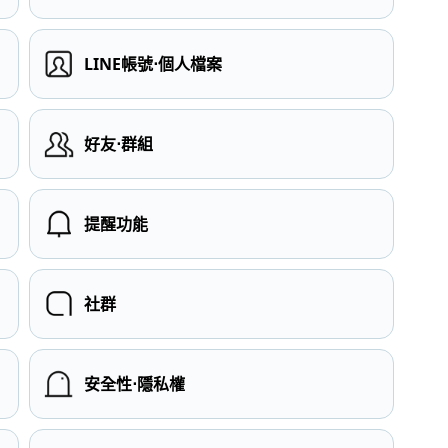
LINE帳號⋅個人檔案
）
好友⋅群組
提醒功能
社群
安全性⋅隱私權