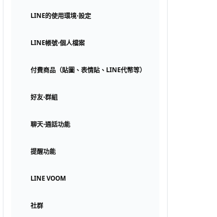
LINE的使用環境⋅設定
LINE帳號⋅個人檔案
付費商品（貼圖、表情貼、LINE代幣等）
好友⋅群組
聊天⋅通話功能
提醒功能
LINE VOOM
社群