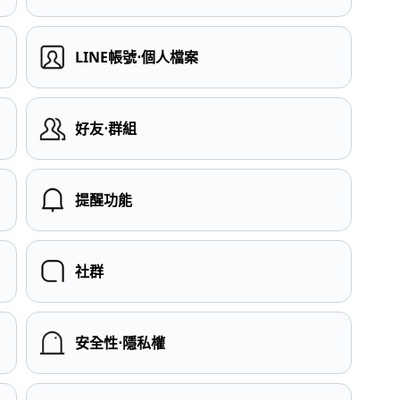
LINE帳號⋅個人檔案
）
好友⋅群組
提醒功能
社群
安全性⋅隱私權