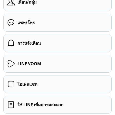
เพื่อน/กลุ่ม
แชท/โทร
การแจ้งเตือน
LINE VOOM
โอเพนแชท
ใช้ LINE เพิ่มความสะดวก