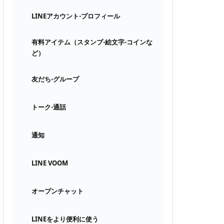
LINEアカウント⋅プロフィール
有料アイテム（スタンプ⋅絵文字⋅コインな
ど）
友だち⋅グループ
トーク⋅通話
通知
LINE VOOM
オープンチャット
LINEをより便利に使う