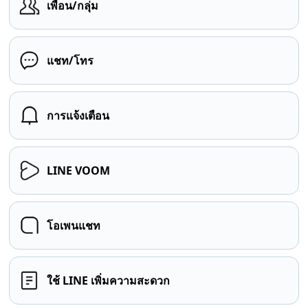
เพื่อน/กลุ่ม
แชท/โทร
การแจ้งเตือน
LINE VOOM
โอเพนแชท
ใช้ LINE เพิ่มความสะดวก