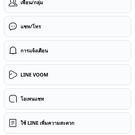
เพื่อน/กลุ่ม
แชท/โทร
การแจ้งเตือน
LINE VOOM
โอเพนแชท
ใช้ LINE เพิ่มความสะดวก