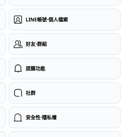
LINE帳號⋅個人檔案
）
好友⋅群組
提醒功能
社群
安全性⋅隱私權