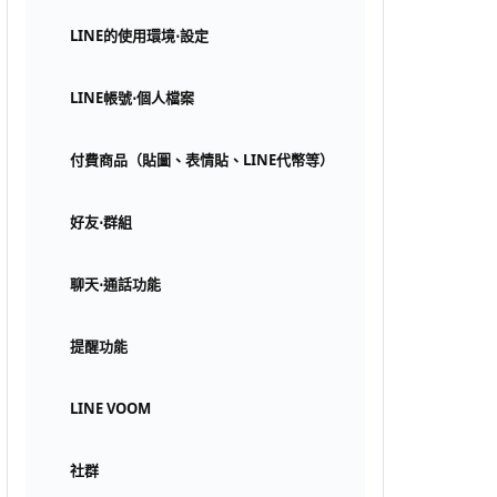
LINE的使用環境⋅設定
LINE帳號⋅個人檔案
付費商品（貼圖、表情貼、LINE代幣等）
好友⋅群組
聊天⋅通話功能
提醒功能
LINE VOOM
社群