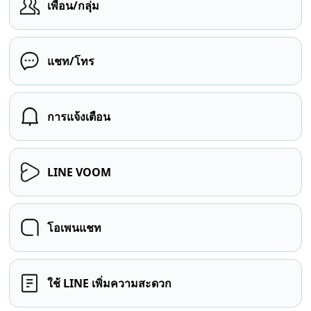
เพื่อน/กลุ่ม
แชท/โทร
การแจ้งเตือน
LINE VOOM
โอเพนแชท
ใช้ LINE เพิ่มความสะดวก