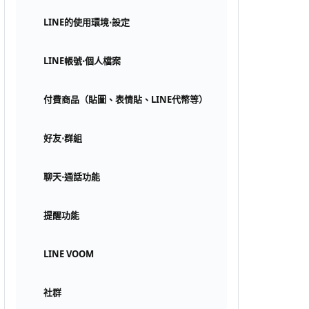
LINE的使用環境⋅設定
LINE帳號⋅個人檔案
付費商品（貼圖、表情貼、LINE代幣等）
好友⋅群組
聊天⋅通話功能
提醒功能
LINE VOOM
社群