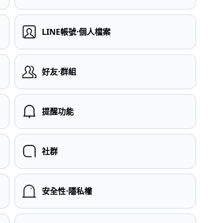
LINE帳號⋅個人檔案
）
好友⋅群組
提醒功能
社群
安全性⋅隱私權