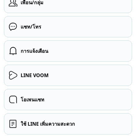
เพื่อน/กลุ่ม
แชท/โทร
การแจ้งเตือน
LINE VOOM
โอเพนแชท
ใช้ LINE เพิ่มความสะดวก