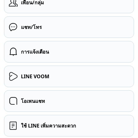
เพื่อน/กลุ่ม
แชท/โทร
การแจ้งเตือน
LINE VOOM
โอเพนแชท
ใช้ LINE เพิ่มความสะดวก