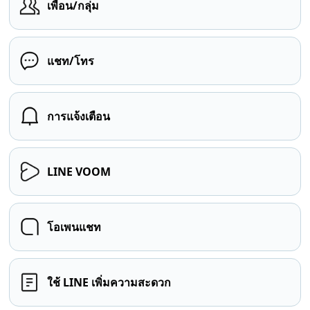
เพื่อน/กลุ่ม
แชท/โทร
การแจ้งเตือน
LINE VOOM
โอเพนแชท
ใช้ LINE เพิ่มความสะดวก