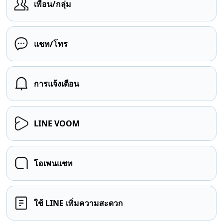
เพื่อน/กลุ่ม
แชท/โทร
การแจ้งเตือน
LINE VOOM
โอเพนแชท
ใช้ LINE เพิ่มความสะดวก