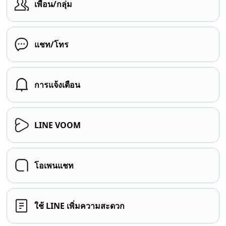
เพื่อน/กลุ่ม
แชท/โทร
การแจ้งเตือน
LINE VOOM
โอเพนแชท
ใช้ LINE เพิ่มความสะดวก