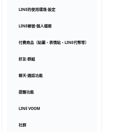
LINE的使用環境⋅設定
LINE帳號⋅個人檔案
付費商品（貼圖、表情貼、LINE代幣等）
好友⋅群組
聊天⋅通話功能
提醒功能
LINE VOOM
社群