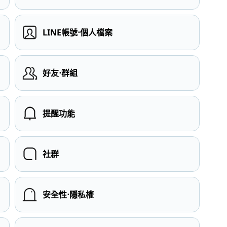
LINE帳號⋅個人檔案
）
好友⋅群組
提醒功能
社群
安全性⋅隱私權