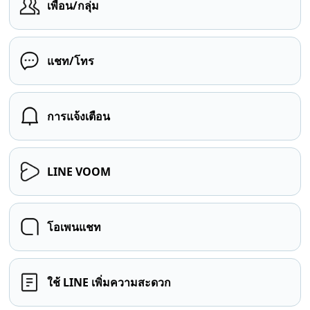
เพื่อน/กลุ่ม
แชท/โทร
การแจ้งเตือน
LINE VOOM
โอเพนแชท
ใช้ LINE เพิ่มความสะดวก