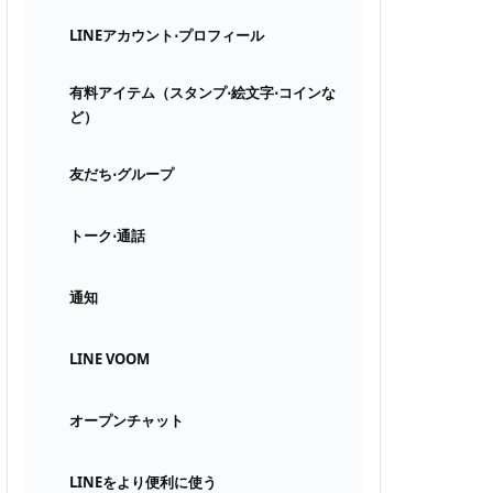
LINEアカウント⋅プロフィール
有料アイテム（スタンプ⋅絵文字⋅コインな
ど）
友だち⋅グループ
トーク⋅通話
通知
LINE VOOM
オープンチャット
LINEをより便利に使う