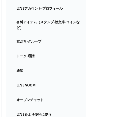
LINEアカウント⋅プロフィール
有料アイテム（スタンプ⋅絵文字⋅コインな
ど）
友だち⋅グループ
トーク⋅通話
通知
LINE VOOM
オープンチャット
LINEをより便利に使う