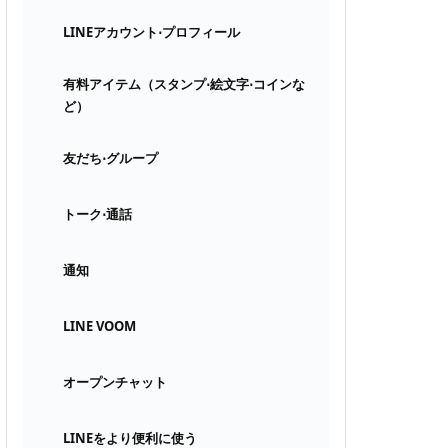
LINEアカウント⋅プロフィール
有料アイテム（スタンプ⋅絵文字⋅コインな
ど）
友だち⋅グループ
トーク⋅通話
通知
LINE VOOM
オープンチャット
LINEをより便利に使う