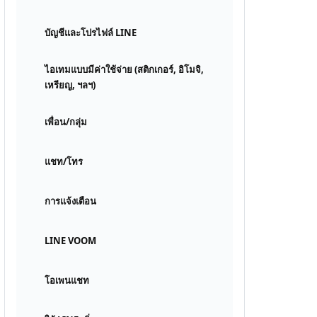
บัญชีและโปรไฟล์ LINE
ไอเทมแบบมีค่าใช้จ่าย (สติกเกอร์, อิโมจิ,
เหรียญ, ฯลฯ)
เพื่อน/กลุ่ม
แชท/โทร
การแจ้งเตือน
LINE VOOM
โอเพนแชท