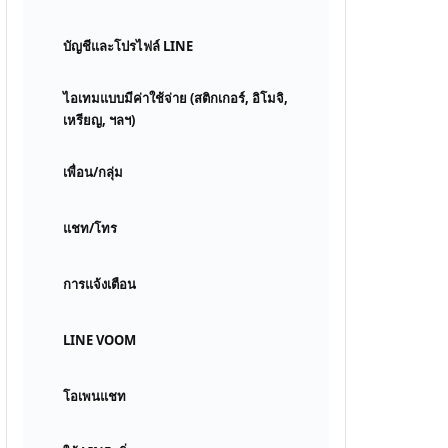
บัญชีและโปรไฟล์ LINE
ไอเทมแบบมีค่าใช้จ่าย (สติกเกอร์, อิโมจิ,
เหรียญ, ฯลฯ)
เพื่อน/กลุ่ม
แชท/โทร
การแจ้งเตือน
LINE VOOM
โอเพนแชท