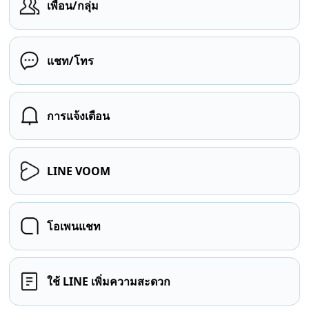
เพื่อน/กลุ่ม
แชท/โทร
การแจ้งเตือน
LINE VOOM
โอเพนแชท
ใช้ LINE เพิ่มความสะดวก