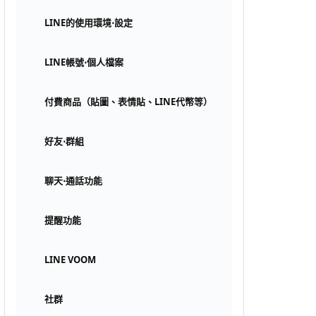
LINE的使用環境⋅設定
LINE帳號⋅個人檔案
付費商品（貼圖、表情貼、LINE代幣等）
好友⋅群組
聊天⋅通話功能
提醒功能
LINE VOOM
社群