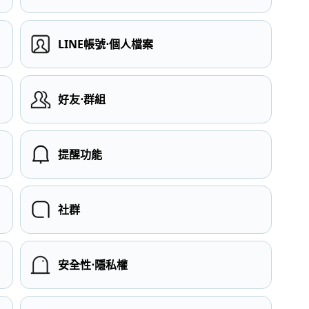
LINE帳號⋅個人檔案
）
好友⋅群組
提醒功能
社群
安全性⋅隱私權