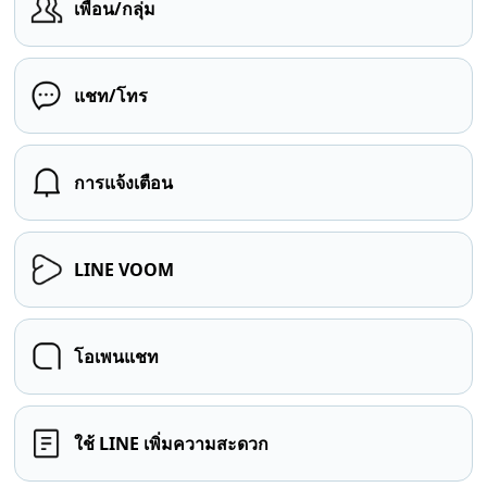
เพื่อน/กลุ่ม
แชท/โทร
การแจ้งเตือน
LINE VOOM
โอเพนแชท
ใช้ LINE เพิ่มความสะดวก