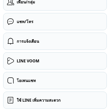
เพื่อน/กลุ่ม
แชท/โทร
การแจ้งเตือน
LINE VOOM
โอเพนแชท
ใช้ LINE เพิ่มความสะดวก