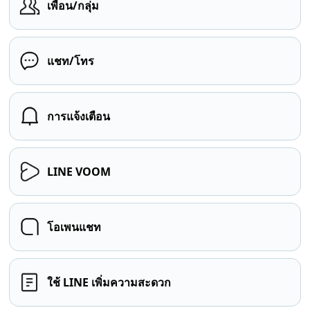
เพื่อน/กลุ่ม
แชท/โทร
การแจ้งเตือน
LINE VOOM
โอเพนแชท
ใช้ LINE เพิ่มความสะดวก