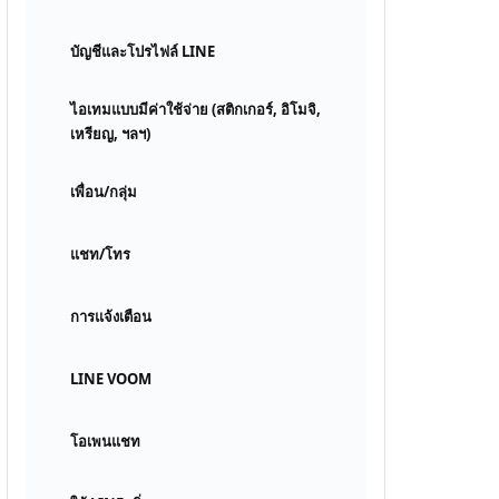
บัญชีและโปรไฟล์ LINE
ไอเทมแบบมีค่าใช้จ่าย (สติกเกอร์, อิโมจิ,
เหรียญ, ฯลฯ)
เพื่อน/กลุ่ม
แชท/โทร
การแจ้งเตือน
LINE VOOM
โอเพนแชท