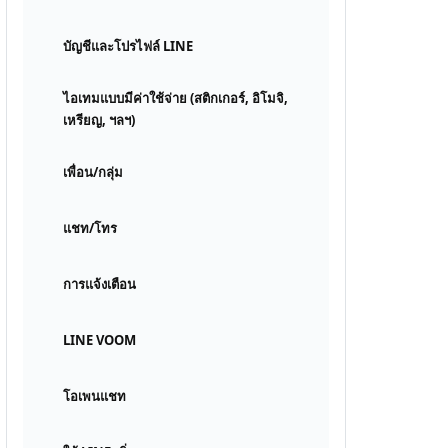
บัญชีและโปรไฟล์ LINE
ไอเทมแบบมีค่าใช้จ่าย (สติกเกอร์, อิโมจิ,
เหรียญ, ฯลฯ)
เพื่อน/กลุ่ม
แชท/โทร
การแจ้งเตือน
LINE VOOM
โอเพนแชท