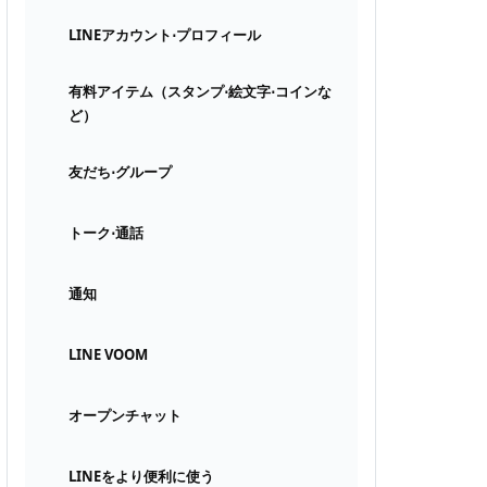
LINEアカウント⋅プロフィール
有料アイテム（スタンプ⋅絵文字⋅コインな
ど）
友だち⋅グループ
トーク⋅通話
通知
LINE VOOM
オープンチャット
LINEをより便利に使う