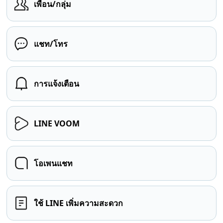
เพื่อน/กลุ่ม
แชท/โทร
การแจ้งเตือน
LINE VOOM
โอเพนแชท
ใช้ LINE เพิ่มความสะดวก