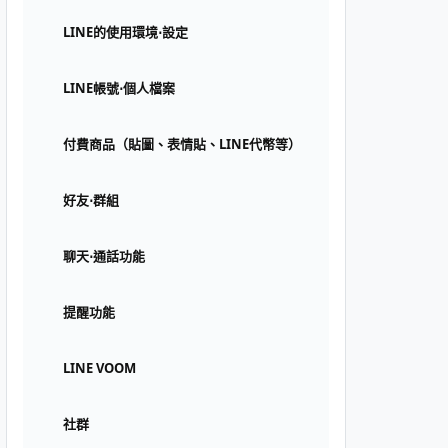
LINE的使用環境⋅設定
LINE帳號⋅個人檔案
付費商品（貼圖、表情貼、LINE代幣等）
好友⋅群組
聊天⋅通話功能
提醒功能
LINE VOOM
社群