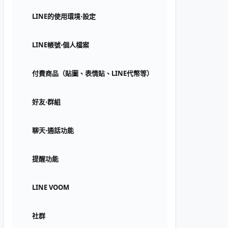
LINE的使用環境⋅設定
LINE帳號⋅個人檔案
付費商品（貼圖、表情貼、LINE代幣等）
好友⋅群組
聊天⋅通話功能
提醒功能
LINE VOOM
社群