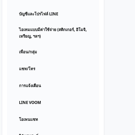
บัญชีและโปรไฟล์ LINE
ไอเทมแบบมีค่าใช้จ่าย (สติกเกอร์, อิโมจิ,
เหรียญ, ฯลฯ)
เพื่อน/กลุ่ม
แชท/โทร
การแจ้งเตือน
LINE VOOM
โอเพนแชท