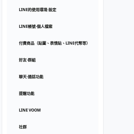
LINE的使用環境⋅設定
LINE帳號⋅個人檔案
付費商品（貼圖、表情貼、LINE代幣等）
好友⋅群組
聊天⋅通話功能
提醒功能
LINE VOOM
社群