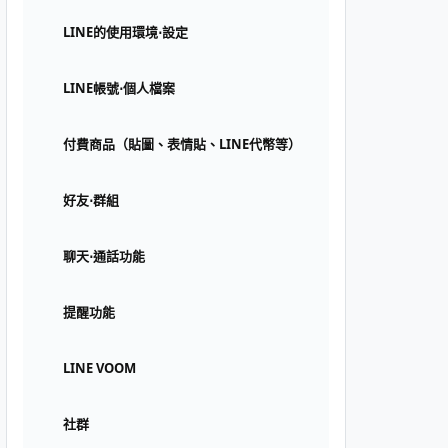
LINE的使用環境⋅設定
LINE帳號⋅個人檔案
付費商品（貼圖、表情貼、LINE代幣等）
好友⋅群組
聊天⋅通話功能
提醒功能
LINE VOOM
社群