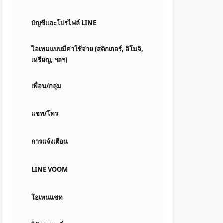
บัญชีและโปรไฟล์ LINE
ไอเทมแบบมีค่าใช้จ่าย (สติกเกอร์, อิโมจิ,
เหรียญ, ฯลฯ)
เพื่อน/กลุ่ม
แชท/โทร
การแจ้งเตือน
LINE VOOM
โอเพนแชท