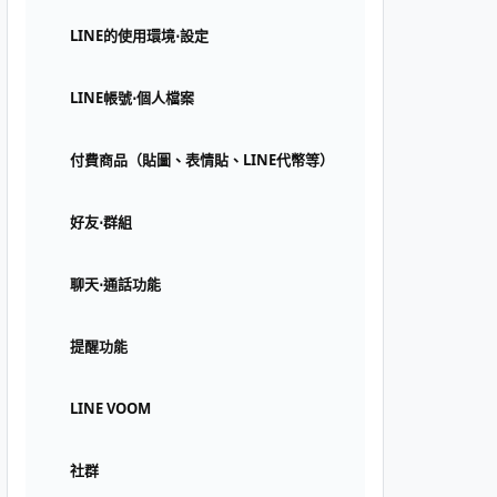
LINE的使用環境⋅設定
LINE帳號⋅個人檔案
付費商品（貼圖、表情貼、LINE代幣等）
好友⋅群組
聊天⋅通話功能
提醒功能
LINE VOOM
社群