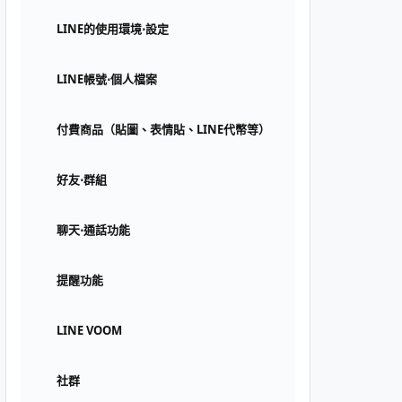
LINE的使用環境⋅設定
LINE帳號⋅個人檔案
付費商品（貼圖、表情貼、LINE代幣等）
好友⋅群組
聊天⋅通話功能
提醒功能
LINE VOOM
社群