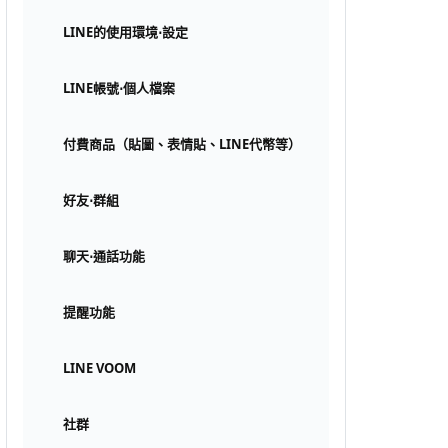
LINE的使用環境⋅設定
LINE帳號⋅個人檔案
付費商品（貼圖、表情貼、LINE代幣等）
好友⋅群組
聊天⋅通話功能
提醒功能
LINE VOOM
社群