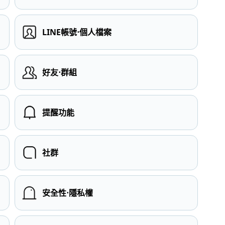
LINE帳號⋅個人檔案
）
好友⋅群組
提醒功能
社群
安全性⋅隱私權